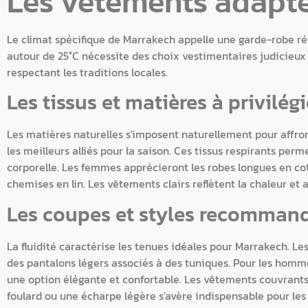
Les vêtements adapté
Le climat spécifique de Marrakech appelle une garde-robe réf
autour de 25°C nécessite des choix vestimentaires judicieux 
respectant les traditions locales.
Les tissus et matières à privilégi
Les matières naturelles s'imposent naturellement pour affron
les meilleurs alliés pour la saison. Ces tissus respirants pe
corporelle. Les femmes apprécieront les robes longues en co
chemises en lin. Les vêtements clairs reflètent la chaleur et 
Les coupes et styles recomman
La fluidité caractérise les tenues idéales pour Marrakech. L
des pantalons légers associés à des tuniques. Pour les homme
une option élégante et confortable. Les vêtements couvrants r
foulard ou une écharpe légère s'avère indispensable pour les 