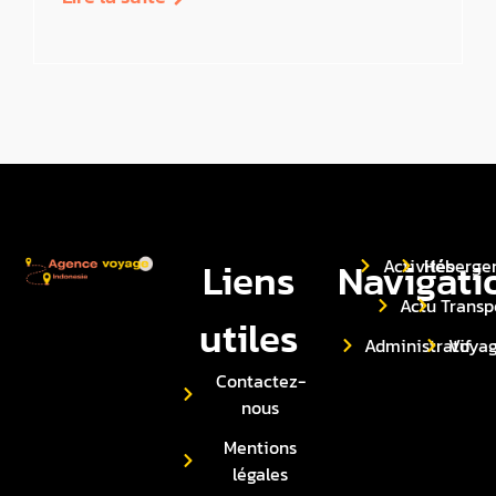
Liens
Navigati
Activités
Héberge
Actu
Transp
utiles
Administratif
Voya
Contactez-
nous
Mentions
légales