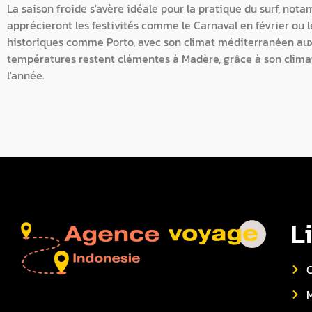
La saison froide s'avère idéale pour la pratique du surf, no
apprécieront les festivités comme le Carnaval en février ou l
historiques comme Porto, avec son climat méditerranéen aux
températures restent clémentes à Madère, grâce à son clima
l'année.
L
C
M