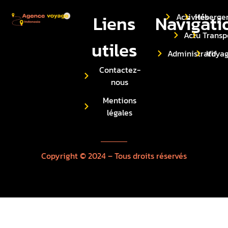
Liens
Navigati
Activités
Héberge
Actu
Transp
utiles
Administratif
Voya
Contactez-
nous
Mentions
légales
Copyright © 2024 – Tous droits réservés