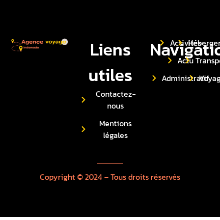
Liens
Navigati
Activités
Héberge
Actu
Transp
utiles
Administratif
Voya
Contactez-
nous
Mentions
légales
Copyright © 2024 – Tous droits réservés