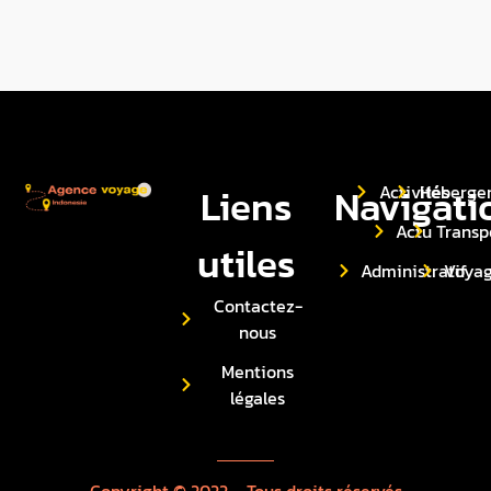
Liens
Navigati
Activités
Héberge
Actu
Transp
utiles
Administratif
Voya
Contactez-
nous
Mentions
légales
Copyright © 2022 – Tous droits réservés