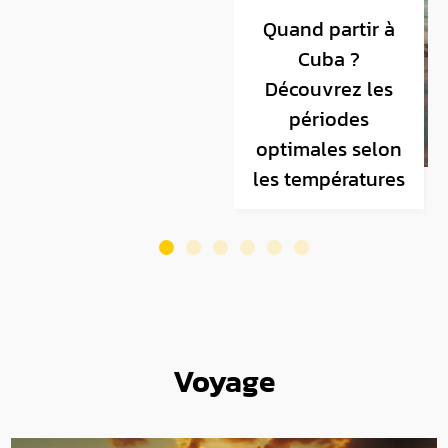
Quand partir à
vacances en
Cuba ?
camping : 10
Découvrez les
critères pour
périodes
choisir
optimales selon
l’emplacement
s
les températures
parfait
Voyage