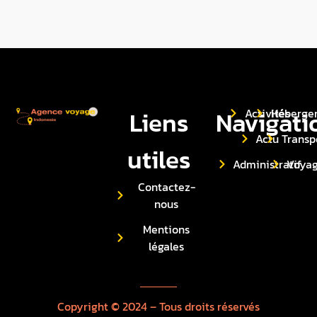
Liens
Navigati
Activités
Héberge
Actu
Transp
utiles
Administratif
Voya
Contactez-
nous
Mentions
légales
Copyright © 2024 – Tous droits réservés