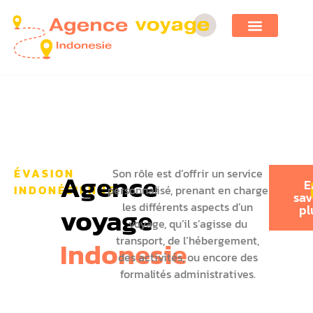
ÉVASION
Son rôle est d’offrir un service
Agence
E
INDONÉSIENNE
personnalisé, prenant en charge
sav
les différents aspects d’un
voyage
pl
voyage, qu’il s’agisse du
transport, de l’hébergement,
Indonesie
des activités, ou encore des
formalités administratives.