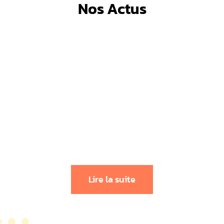
Nos Actus
La checklist ultime pour vos vacances
en camping : 10 critères pour choisir
l’emplacement parfait
Lire la suite